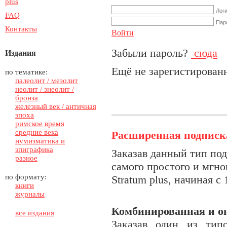
plus
Лог
FAQ
Пар
Контакты
Войти
Забыли пароль?
сюда
Издания
Ещё не зарегистирова
по тематике:
палеолит / мезолит
неолит / энеолит /
бронза
железный век / античная
эпоха
римское время
средние века
Расширенная подписк
нумизматика и
эпиграфика
З
аказав данный тип по
разное
самого простого и мгно
по формату:
Stratum plus, начиная с
книги
журналы
Комбинированная и о
все издания
Заказав один из тип