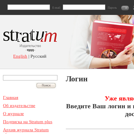
E-mail
Пароль
English
| Русский
Логин
Уже явля
Главная
Введите Ваш логин и 
Об издательстве
до
О журнале
Подписка на Stratum plus
Архив журнала Stratum