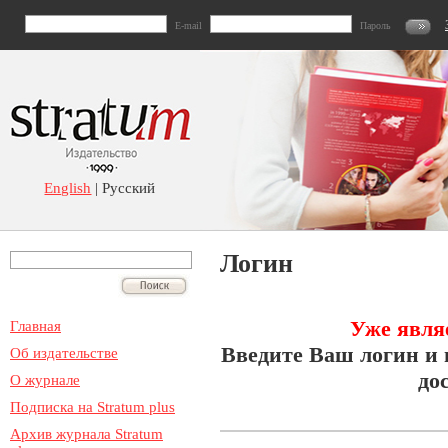
E-mail
Пароль
English
| Русский
Логин
Уже явля
Главная
Введите Ваш логин и 
Об издательстве
до
О журнале
Подписка на Stratum plus
Архив журнала Stratum