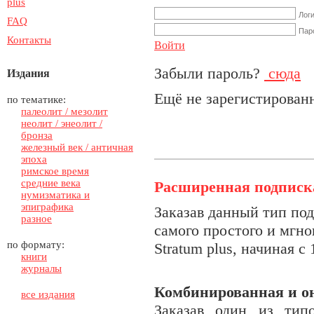
plus
Лог
FAQ
Пар
Контакты
Войти
Забыли пароль?
сюда
Издания
Ещё не зарегистирова
по тематике:
палеолит / мезолит
неолит / энеолит /
бронза
железный век / античная
эпоха
римское время
средние века
Расширенная подписк
нумизматика и
эпиграфика
З
аказав данный тип по
разное
самого простого и мгно
по формату:
Stratum plus, начиная с
книги
журналы
Комбинированная и о
все издания
Заказав один из тип