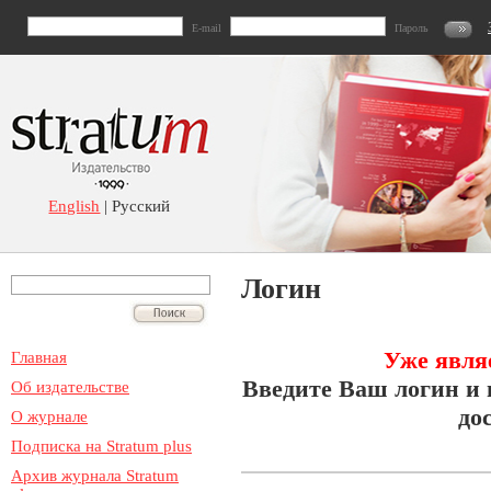
E-mail
Пароль
English
| Русский
Логин
Уже явля
Главная
Введите Ваш логин и 
Об издательстве
до
О журнале
Подписка на Stratum plus
Архив журнала Stratum