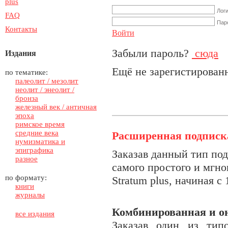
plus
Лог
FAQ
Пар
Контакты
Войти
Забыли пароль?
сюда
Издания
Ещё не зарегистирова
по тематике:
палеолит / мезолит
неолит / энеолит /
бронза
железный век / античная
эпоха
римское время
средние века
Расширенная подписк
нумизматика и
эпиграфика
З
аказав данный тип по
разное
самого простого и мгно
по формату:
Stratum plus, начиная с
книги
журналы
Комбинированная и о
все издания
Заказав один из тип