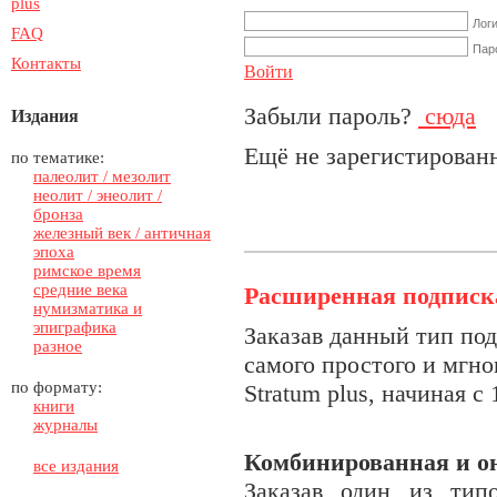
plus
Лог
FAQ
Пар
Контакты
Войти
Забыли пароль?
сюда
Издания
Ещё не зарегистирова
по тематике:
палеолит / мезолит
неолит / энеолит /
бронза
железный век / античная
эпоха
римское время
средние века
Расширенная подписк
нумизматика и
эпиграфика
З
аказав данный тип по
разное
самого простого и мгно
по формату:
Stratum plus, начиная с
книги
журналы
Комбинированная и о
все издания
Заказав один из тип