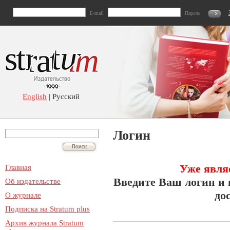
E-mail
Пароль
English
| Русский
Логин
Уже явля
Главная
Введите Ваш логин и 
Об издательстве
до
О журнале
Подписка на Stratum plus
Архив журнала Stratum