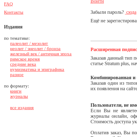
Войти
FAQ
Забыли пароль?
сюда
Контакты
Ещё не зарегистиров
Издания
по тематике:
палеолит / мезолит
неолит / энеолит / бронза
Расширенная подпис
железный век / античная эпоха
З
аказав данный тип п
римское время
статье Stratum plus, н
средние века
нумизматика и эпиграфика
разное
Комбинированная и 
Заказав один из типо
по формату:
их появления на сайт
книги
журналы
Пользователи, не и
все издания
Если Вы не являете
журналы онлайн, офо
Стоимость доступа ук
Оплатив заказ, Вы п