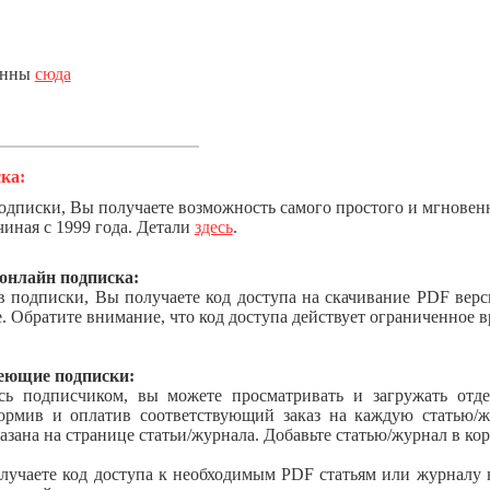
анны
сюда
ка:
одписки, Вы получаете возможность самого простого и мгновен
ачиная с 1999 года. Детали
здесь
.
онлайн подписка:
в подписки, Вы получаете код доступа на скачивание PDF вер
е. Обратите внимание, что код доступа действует ограниченное 
меющие подписки:
сь подписчиком, вы можете просматривать и загружать отд
рмив и оплатив соответствующий заказ на каждую статью/ж
азана на странице статьи/журнала. Добавьте статью/журнал в кор
олучаете код доступа к необходимым
PDF
статьям или журналу 